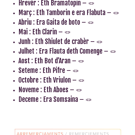
Hrevèr : Eth Bramatopin –
🪢
Març : Eth Tamborin e era Flabuta –
🪢
Abriu : Era Gaita de boto –
🪢
Mai : Eth Clarin –
🪢
Junh : Eth Shiulet de crabèr –
🪢
Julhet : Era Flauta deth Comenge –
🪢
Aost : Eth Bot d’Aran –
🪢
Seteme : Eth Pifre –
🪢
Octobre : Eth Vriulon –
🪢
Noveme : Eth Aboes –
🪢
Deceme : Era Somsaina –
🪢