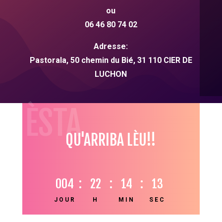
ou
06 46 80 74 02
Adresse:
Pastorala, 50 chemin du Bié,
31
110 CIER DE
LUCHON
HÈSTA
QU'ARRIBA LÈU!!
004
:
22
:
14
:
12
JOUR
H
MIN
SEC