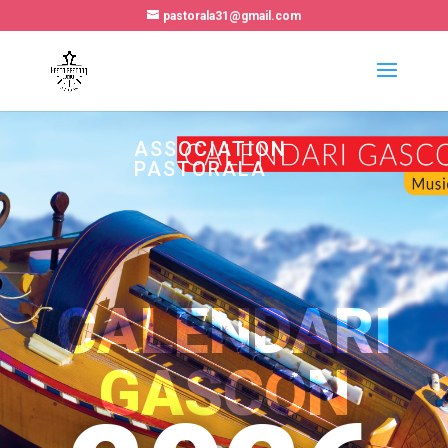
pastorala31@gmail.com
ASSOCIATION
PASTORALA
CALENDARI
GASCON