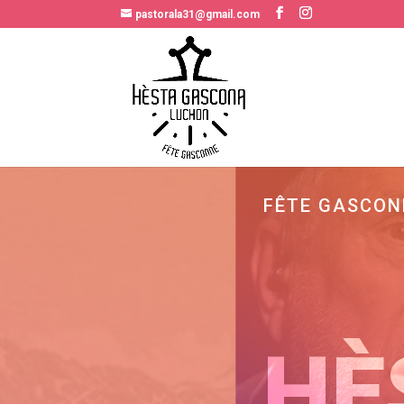
pastorala31@gmail.com
FÊTE GASCON
HÈ