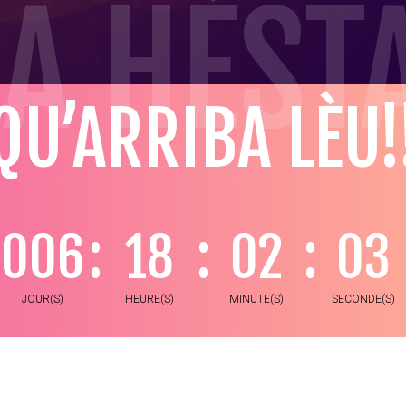
A HÈST
QU’ARRIBA LÈU!
006
:
18
:
02
:
01
JOUR(S)
HEURE(S)
MINUTE(S)
SECONDE(S)