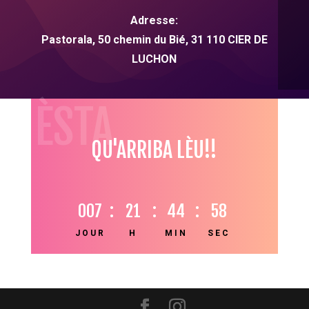
Adresse:
Pastorala, 50 chemin du Bié,
31
110 CIER DE
LUCHON
HÈSTA
QU'ARRIBA LÈU!!
007
:
21
:
44
:
58
JOUR
H
MIN
SEC