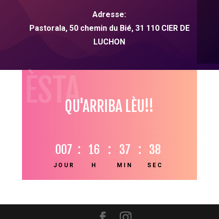
Adresse:
Pastorala, 50 chemin du Bié,
31
110 CIER DE
LUCHON
HÈSTA
QU'ARRIBA LÈU!!
007
:
16
:
37
:
38
JOUR
H
MIN
SEC