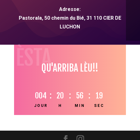
Adresse:
Pastorala, 50 chemin du Bié,
31
110 CIER DE
LUCHON
HÈSTA
QU'ARRIBA LÈU!!
004
:
20
:
56
:
19
JOUR
H
MIN
SEC