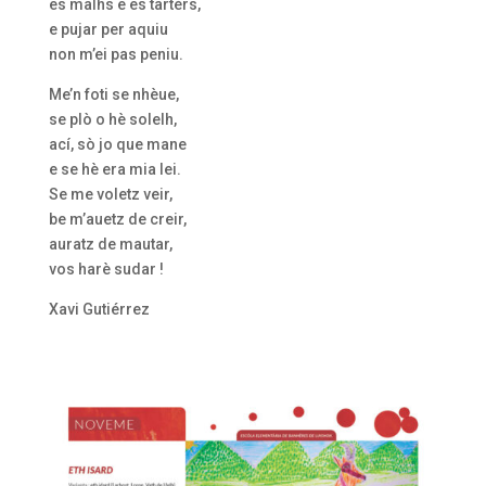
es malhs e es tartèrs,
e pujar per aquiu
non m’ei pas peniu.
Me’n foti se nhèue,
se plò o hè solelh,
ací, sò jo que mane
e se hè era mia lei.
Se me voletz veir,
be m’auetz de creir,
auratz de mautar,
vos harè sudar !
Xavi Gutiérrez