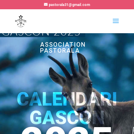
pastorala31@gmail.com
ASSOCIATION
PASTORALA
CALENDARI
GASCON