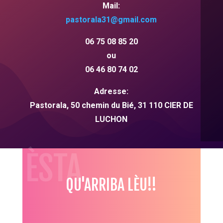
Mail:
pastorala31
@gmail.com
06 75 08 85 20
ou
06 46 80 74 02
Adresse:
Pastorala, 50 chemin du Bié,
31
110 CIER DE
LUCHON
HÈSTA
QU'ARRIBA LÈU!!