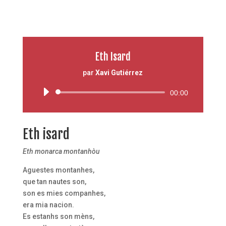
Eth Isard
par
Xavi Gutiérrez
Lecteur
00:00
audio
Eth isard
Eth monarca montanhòu
Aguestes montanhes,
que tan nautes son,
son es mies companhes,
era mia nacion.
Es estanhs son mèns,