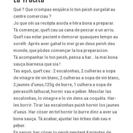
Qué ? Que crompas enqüèra lo ton peish surgelat au
centre comerciau ?
Jo que sèi ua recèpta aisida e hèra bona a preparar.
Tà començar, que’t cau ua cana de pescar e un arriu.
Que’t cau estar pacient e demorar quauques temps au
sorelh. Après aver gahat lo mei gran deus peish deu
monde, que pòdes començar la toa preparacion.
Tà acompanhar lo ton peish, pensa a har… la mei bona
sauça biarnesa que sia !
Tas aquò, que’t cau : 2 escalonhas, 2 culheras a sopa
de vinagre de vin blanc, 2 culheras a sopa de vin blanc,
2 jaunes d’ueus,125g de burre, 1 culhera a sopa de
peirassilh talhucat, hornir sau e péber. Mesclar las
escalonhas, lo vinagre e lo vin dens ua coquèla. Har-
les borrir. Tirar las escalonhas puish hornir los jaunes
d’ueus. Har còser en tot hornir lo burre dinc a aver ua
bona sauça. Tà acabar, ajustar las èrbas dab sau e
péber.
En seguir, har còser lo peish pendent 4 minutas de