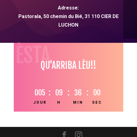
Adresse:
Pastorala, 50 chemin du Bié,
31
110 CIER DE
LUCHON
HÈSTA
QU'ARRIBA LÈU!!
005
:
09
:
35
:
59
JOUR
H
MIN
SEC