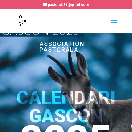
pastorala31@gmail.com
ASSOCIATION
PASTORALA
CALENDARI
GASCON